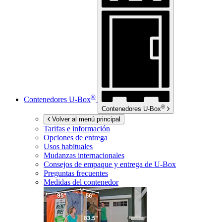
®
Contenedores
U-Box
®
Contenedores
U-Box
Volver al menú principal
Tarifas e información
Opciones de entrega
Usos habituales
Mudanzas internacionales
Consejos de empaque y entrega de
U-Box
Preguntas frecuentes
Medidas del contenedor