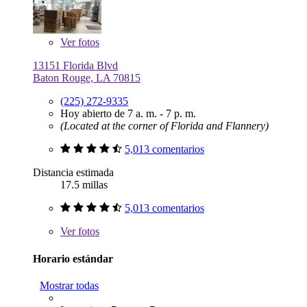
Ver
fotos
13151 Florida Blvd
Baton Rouge, LA 70815
(225) 272-9335
Hoy abierto de 7 a. m. - 7 p. m.
(Located at the corner of Florida and Flannery)
5,013 comentarios
Distancia estimada
17.5 millas
5,013 comentarios
Ver
fotos
Horario estándar
Mostrar todas