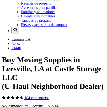
Recarga de propano
Accesorios para parrilla
Parrillas y ahumadores
Calentadores portátiles
Tanques de propano
Piezas y accesorios de tanques
Luisiana
LA
Leesville
71446
Buy Moving Supplies in
Leesville, LA at Castle Storage
LLC
(U-Haul Neighborhood Dealer)
104 comentarios
671 Entrance Rd Leesville, LA 71446