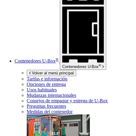
®
Contenedores
U-Box
®
Contenedores
U-Box
Volver al menú principal
Tarifas e información
Opciones de entrega
Usos habituales
Mudanzas internacionales
Consejos de empaque y entrega de
U-Box
Preguntas frecuentes
Medidas del contenedor