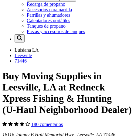
Recarga de propano
Accesorios para parrilla
Parrillas y ahumadores
Calentadores portátiles
Tanques de propano
Piezas y accesorios de tanques
Luisiana
LA
Leesville
71446
Buy Moving Supplies in
Leesville, LA at Redneck
Xpress Fishing & Hunting
(U-Haul Neighborhood Dealer)
180 comentarios
18116 Johnny B Hall Memorial Hwy Leesville, LA 71446