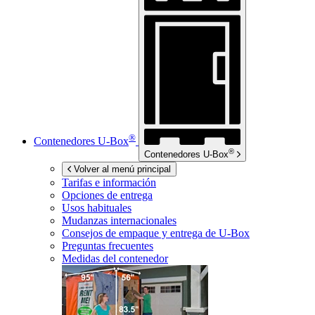
®
Contenedores
U-Box
®
Contenedores
U-Box
Volver al menú principal
Tarifas e información
Opciones de entrega
Usos habituales
Mudanzas internacionales
Consejos de empaque y entrega de
U-Box
Preguntas frecuentes
Medidas del contenedor