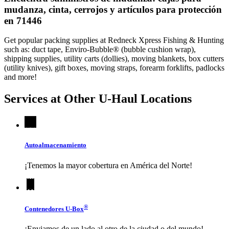
mudanza, cinta, cerrojos y artículos para protección
en 71446
Get popular packing supplies at Redneck Xpress Fishing & Hunting
such as: duct tape, Enviro-Bubble® (bubble cushion wrap),
shipping supplies, utility carts (dollies), moving blankets, box cutters
(utility knives), gift boxes, moving straps, forearm forklifts, padlocks
and more!
Services at Other
U-Haul
Locations
Autoalmacenamiento
¡Tenemos la mayor cobertura en América del Norte!
®
Contenedores
U-Box
¡Enviamos de un lado al otro de la ciudad o del mundo!