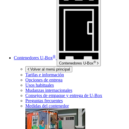
®
Contenedores
U-Box
®
Contenedores
U-Box
Volver al menú principal
Tarifas e información
Opciones de entrega
Usos habituales
Mudanzas internacionales
Consejos de empaque y entrega de
U-Box
Preguntas frecuentes
Medidas del contenedor