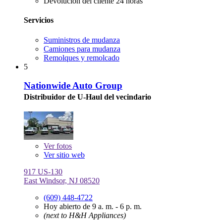
Devolución del cliente 24 horas
Servicios
Suministros de mudanza
Camiones para mudanza
Remolques y remolcado
5
Nationwide Auto Group
Distribuidor de U-Haul del vecindario
Ver
fotos
Ver sitio web
917 US-130
East Windsor, NJ 08520
(609) 448-4722
Hoy abierto de 9 a. m. - 6 p. m.
(next to H&H Appliances)