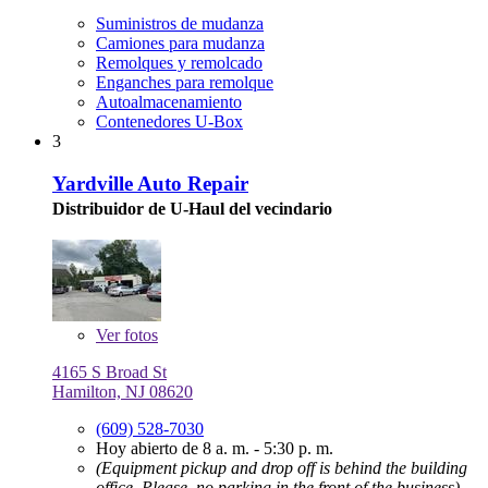
Suministros de mudanza
Camiones para mudanza
Remolques y remolcado
Enganches para remolque
Autoalmacenamiento
Contenedores U-Box
3
Yardville Auto Repair
Distribuidor de U-Haul del vecindario
Ver
fotos
4165 S Broad St
Hamilton, NJ 08620
(609) 528-7030
Hoy abierto de 8 a. m. - 5:30 p. m.
(Equipment pickup and drop off is behind the building
office, Please, no parking in the front of the business)