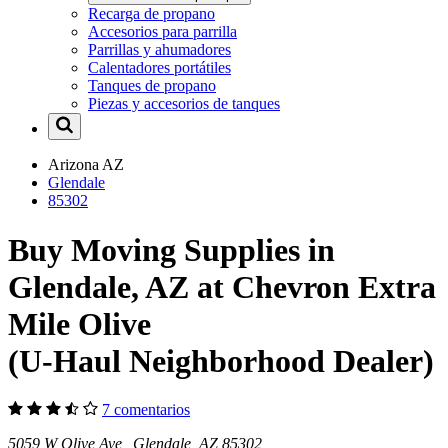
Recarga de propano
Accesorios para parrilla
Parrillas y ahumadores
Calentadores portátiles
Tanques de propano
Piezas y accesorios de tanques
Arizona
AZ
Glendale
85302
Buy Moving Supplies in
Glendale, AZ at Chevron Extra
Mile Olive
(U-Haul Neighborhood Dealer)
7 comentarios
5059 W Olive Ave Glendale, AZ 85302