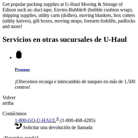
Get popular packing supplies at U-Haul Moving & Storage of
Edison such as: duct tape, Enviro-Bubble® (bubble cushion wrap),
shipping supplies, utility carts (dollies), moving blankets, box cutters
(utility knives), gift boxes, moving straps, forearm forklifts, padlocks
and more!
Servicios en otras sucursales de
U-Haul
Propano
¡Ofrecemos recarga e intercambio de tanques en más de 1,500
centros!
Volver
arriba
Contáctanos
®
1-800-GO-U-HAUL
(1-800-468-4285)
Solicitar una devolución de llamada
¿Necesitas ayuda?