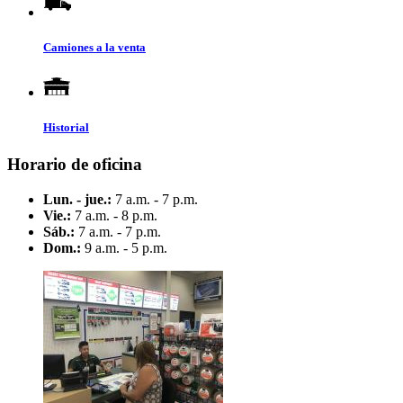
Camiones a la venta
Historial
Horario de oficina
Lun. - jue.:
7 a.m. - 7 p.m.
Vie.:
7 a.m. - 8 p.m.
Sáb.:
7 a.m. - 7 p.m.
Dom.:
9 a.m. - 5 p.m.