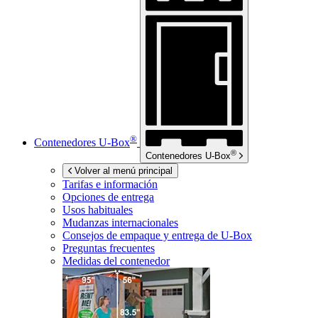
®
Contenedores
U-Box
®
Contenedores
U-Box
Volver al menú principal
Tarifas e información
Opciones de entrega
Usos habituales
Mudanzas internacionales
Consejos de empaque y entrega de
U-Box
Preguntas frecuentes
Medidas del contenedor