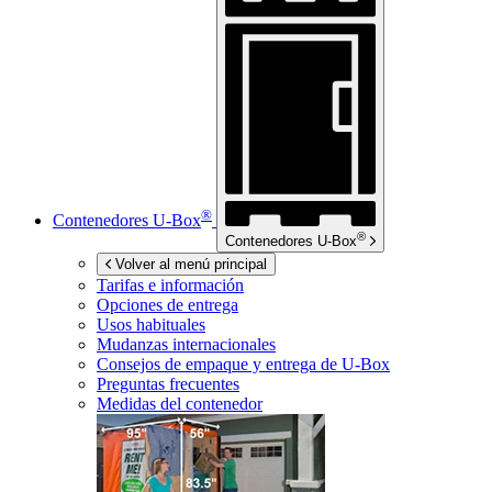
®
Contenedores
U-Box
®
Contenedores
U-Box
Volver al menú principal
Tarifas e información
Opciones de entrega
Usos habituales
Mudanzas internacionales
Consejos de empaque y entrega de
U-Box
Preguntas frecuentes
Medidas del contenedor