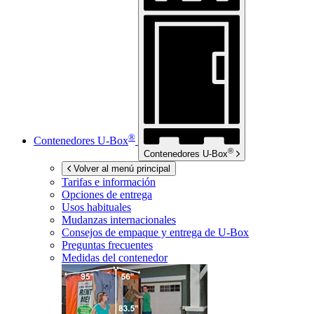
®
Contenedores
U-Box
®
Contenedores
U-Box
Volver al menú principal
Tarifas e información
Opciones de entrega
Usos habituales
Mudanzas internacionales
Consejos de empaque y entrega de
U-Box
Preguntas frecuentes
Medidas del contenedor