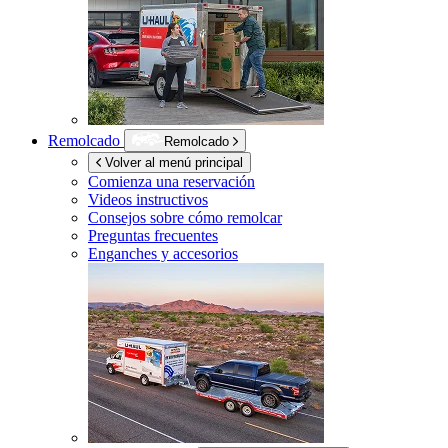
Remolcado
Remolcado
Volver al menú principal
Comienza una reservación
Videos instructivos
Consejos sobre cómo remolcar
Preguntas frecuentes
Enganches y accesorios