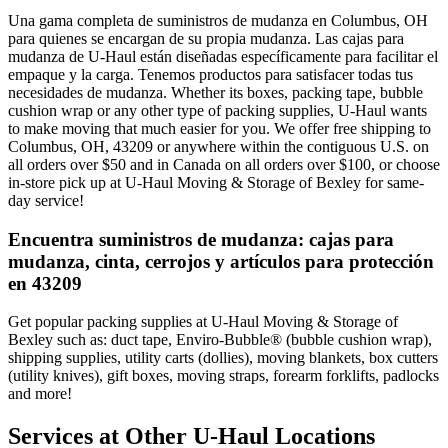
Una gama completa de suministros de mudanza en Columbus, OH
para quienes se encargan de su propia mudanza. Las cajas para
mudanza de U-Haul están diseñadas específicamente para facilitar el
empaque y la carga. Tenemos productos para satisfacer todas tus
necesidades de mudanza. Whether its boxes, packing tape, bubble
cushion wrap or any other type of packing supplies, U-Haul wants
to make moving that much easier for you. We offer free shipping to
Columbus, OH, 43209 or anywhere within the contiguous U.S. on
all orders over $50 and in Canada on all orders over $100, or choose
in-store pick up at U-Haul Moving & Storage of Bexley for same-
day service!
Encuentra suministros de mudanza: cajas para
mudanza, cinta, cerrojos y artículos para protección
en 43209
Get popular packing supplies at U-Haul Moving & Storage of
Bexley such as: duct tape, Enviro-Bubble® (bubble cushion wrap),
shipping supplies, utility carts (dollies), moving blankets, box cutters
(utility knives), gift boxes, moving straps, forearm forklifts, padlocks
and more!
Services at Other
U-Haul
Locations