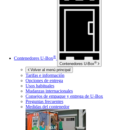
®
Contenedores
U-Box
®
Contenedores
U-Box
Volver al menú principal
Tarifas e información
Opciones de entrega
Usos habituales
Mudanzas internacionales
Consejos de empaque y entrega de
U-Box
Preguntas frecuentes
Medidas del contenedor