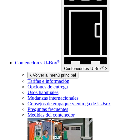
®
Contenedores
U-Box
®
Contenedores
U-Box
Volver al menú principal
Tarifas e información
Opciones de entrega
Usos habituales
Mudanzas internacionales
Consejos de empaque y entrega de
U-Box
Preguntas frecuentes
Medidas del contenedor