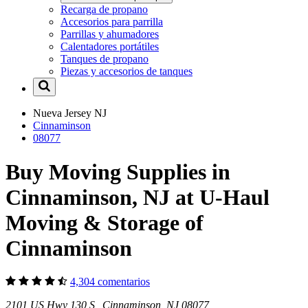
Recarga de propano
Accesorios para parrilla
Parrillas y ahumadores
Calentadores portátiles
Tanques de propano
Piezas y accesorios de tanques
Nueva Jersey
NJ
Cinnaminson
08077
Buy Moving Supplies in
Cinnaminson, NJ at U-Haul
Moving & Storage of
Cinnaminson
4,304 comentarios
2101 US Hwy 130 S Cinnaminson, NJ 08077