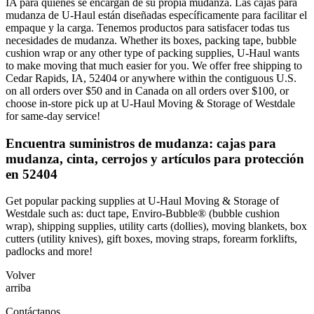
IA para quienes se encargan de su propia mudanza. Las cajas para
mudanza de U-Haul están diseñadas específicamente para facilitar el
empaque y la carga. Tenemos productos para satisfacer todas tus
necesidades de mudanza. Whether its boxes, packing tape, bubble
cushion wrap or any other type of packing supplies, U-Haul wants
to make moving that much easier for you. We offer free shipping to
Cedar Rapids, IA, 52404 or anywhere within the contiguous U.S.
on all orders over $50 and in Canada on all orders over $100, or
choose in-store pick up at U-Haul Moving & Storage of Westdale
for same-day service!
Encuentra suministros de mudanza: cajas para
mudanza, cinta, cerrojos y artículos para protección
en 52404
Get popular packing supplies at U-Haul Moving & Storage of
Westdale such as: duct tape, Enviro-Bubble® (bubble cushion
wrap), shipping supplies, utility carts (dollies), moving blankets, box
cutters (utility knives), gift boxes, moving straps, forearm forklifts,
padlocks and more!
Volver
arriba
Contáctanos