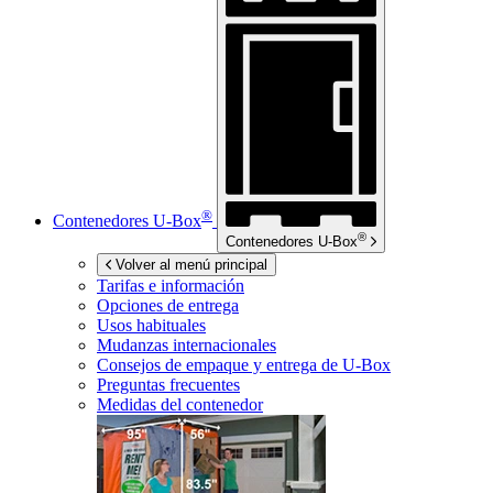
®
Contenedores
U-Box
®
Contenedores
U-Box
Volver al menú principal
Tarifas e información
Opciones de entrega
Usos habituales
Mudanzas internacionales
Consejos de empaque y entrega de
U-Box
Preguntas frecuentes
Medidas del contenedor