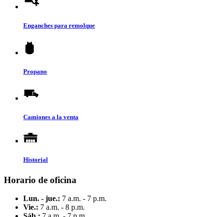
Enganches para remolque
Propano
Camiones a la venta
Historial
Horario de oficina
Lun. - jue.:
7 a.m. - 7 p.m.
Vie.:
7 a.m. - 8 p.m.
Sáb.:
7 a.m. - 7 p.m.