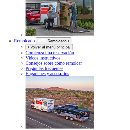
Remolcado
Remolcado
Volver al menú principal
Comienza una reservación
Videos instructivos
Consejos sobre cómo remolcar
Preguntas frecuentes
Enganches y accesorios