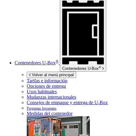
®
Contenedores
U-Box
®
Contenedores
U-Box
Volver al menú principal
Tarifas e información
Opciones de entrega
Usos habituales
Mudanzas internacionales
Consejos de empaque y entrega de
U-Box
Preguntas frecuentes
Medidas del contenedor