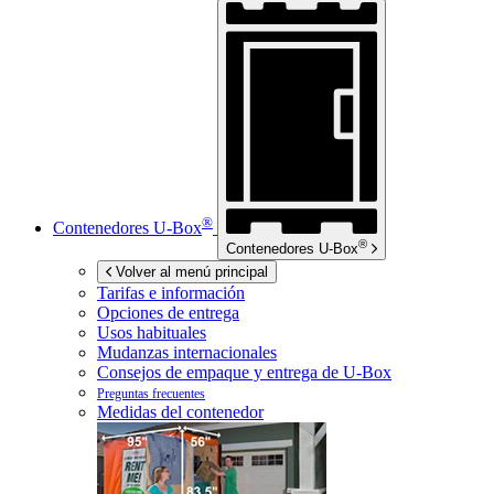
®
Contenedores
U-Box
®
Contenedores
U-Box
Volver al menú principal
Tarifas e información
Opciones de entrega
Usos habituales
Mudanzas internacionales
Consejos de empaque y entrega de
U-Box
Preguntas frecuentes
Medidas del contenedor