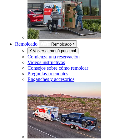
Remolcado
Remolcado
Volver al menú principal
Comienza una reservación
Videos instructivos
Consejos sobre cómo remolcar
Preguntas frecuentes
Enganches y accesorios