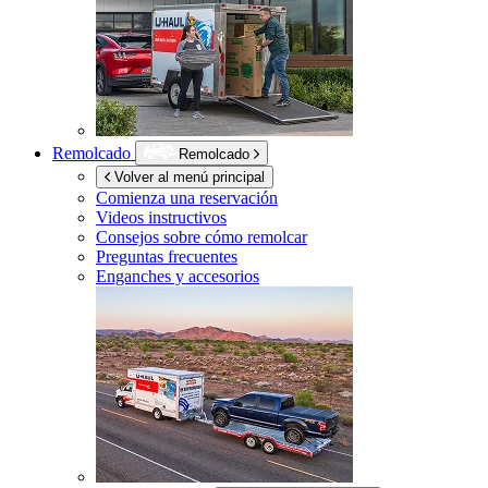
Remolcado
Remolcado
Volver al menú principal
Comienza una reservación
Videos instructivos
Consejos sobre cómo remolcar
Preguntas frecuentes
Enganches y accesorios