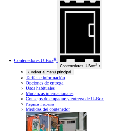
®
Contenedores
U-Box
®
Contenedores
U-Box
Volver al menú principal
Tarifas e información
Opciones de entrega
Usos habituales
Mudanzas internacionales
Consejos de empaque y entrega de
U-Box
Preguntas frecuentes
Medidas del contenedor