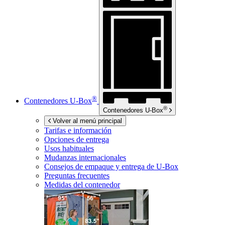
®
Contenedores
U-Box
®
Contenedores
U-Box
Volver al menú principal
Tarifas e información
Opciones de entrega
Usos habituales
Mudanzas internacionales
Consejos de empaque y entrega de
U-Box
Preguntas frecuentes
Medidas del contenedor