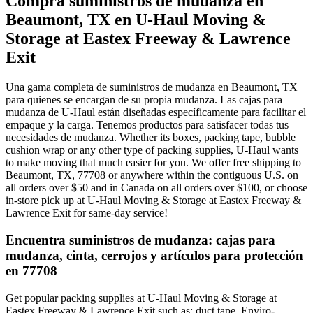
Compra suministros de mudanza en
Beaumont, TX en U-Haul Moving &
Storage at Eastex Freeway & Lawrence
Exit
Una gama completa de suministros de mudanza en Beaumont, TX
para quienes se encargan de su propia mudanza. Las cajas para
mudanza de U-Haul están diseñadas específicamente para facilitar el
empaque y la carga. Tenemos productos para satisfacer todas tus
necesidades de mudanza. Whether its boxes, packing tape, bubble
cushion wrap or any other type of packing supplies, U-Haul wants
to make moving that much easier for you. We offer free shipping to
Beaumont, TX, 77708 or anywhere within the contiguous U.S. on
all orders over $50 and in Canada on all orders over $100, or choose
in-store pick up at U-Haul Moving & Storage at Eastex Freeway &
Lawrence Exit for same-day service!
Encuentra suministros de mudanza: cajas para
mudanza, cinta, cerrojos y artículos para protección
en 77708
Get popular packing supplies at U-Haul Moving & Storage at
Eastex Freeway & Lawrence Exit such as: duct tape, Enviro-