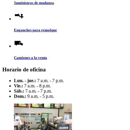
Suministros de mudanza
Enganches para remolque
Camiones a la venta
Horario de oficina
Lun. - jue.:
7 a.m. - 7 p.m.
Vie.:
7 a.m. - 8 p.m.
Sáb.:
7 a.m. - 7 p.m.
Dom.:
9 a.m. - 5 p.m.