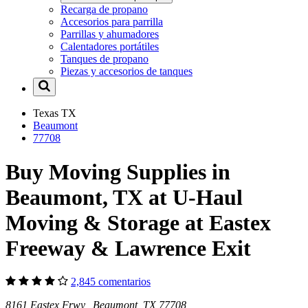
Recarga de propano
Accesorios para parrilla
Parrillas y ahumadores
Calentadores portátiles
Tanques de propano
Piezas y accesorios de tanques
Texas
TX
Beaumont
77708
Buy Moving Supplies in
Beaumont, TX at U-Haul
Moving & Storage at Eastex
Freeway & Lawrence Exit
2,845 comentarios
8161 Eastex Frwy Beaumont, TX 77708