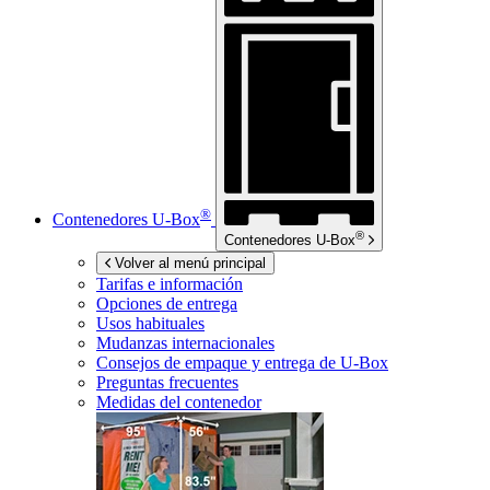
®
Contenedores
U-Box
®
Contenedores
U-Box
Volver al menú principal
Tarifas e información
Opciones de entrega
Usos habituales
Mudanzas internacionales
Consejos de empaque y entrega de
U-Box
Preguntas frecuentes
Medidas del contenedor