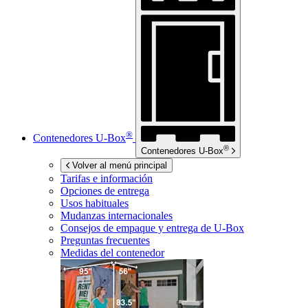
®
Contenedores
U-Box
®
Contenedores
U-Box
Volver al menú principal
Tarifas e información
Opciones de entrega
Usos habituales
Mudanzas internacionales
Consejos de empaque y entrega de
U-Box
Preguntas frecuentes
Medidas del contenedor