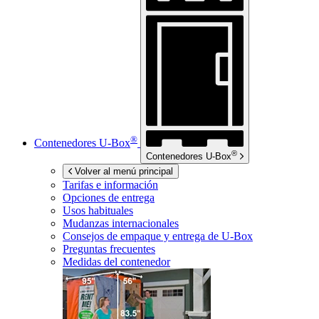
®
Contenedores
U-Box
®
Contenedores
U-Box
Volver al menú principal
Tarifas e información
Opciones de entrega
Usos habituales
Mudanzas internacionales
Consejos de empaque y entrega de
U-Box
Preguntas frecuentes
Medidas del contenedor