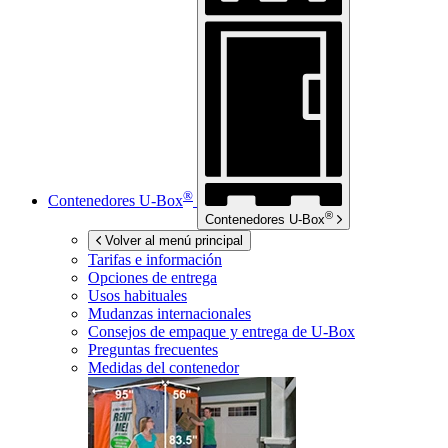
®
Contenedores
U-Box
®
Contenedores
U-Box
Volver al menú principal
Tarifas e información
Opciones de entrega
Usos habituales
Mudanzas internacionales
Consejos de empaque y entrega de
U-Box
Preguntas frecuentes
Medidas del contenedor