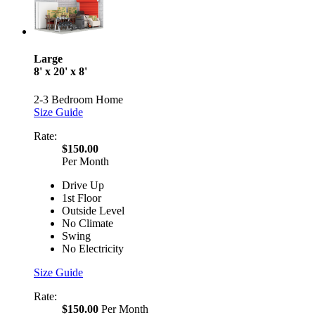
Large
8' x 20' x 8'
2-3 Bedroom Home
Size Guide
Rate:
$150.00
Per Month
Drive Up
1st Floor
Outside Level
No Climate
Swing
No Electricity
Size Guide
Rate:
$150.00
Per Month