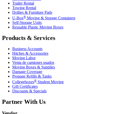
Trailer Rental
Towing Rental
Dollies & Furniture Pads
®
U-Box
Moving & Storage Containers
Self-Storage Units
Reusable Plastic Moving Boxes
Products & Services
Business Accounts
Hitches & Accessories
Moving Labor
Venta de camiones usados
Moving Boxes & Supplies
Damage Coverage
Propane Refills & Tanks
®
Collegeboxes
Student Moving
Gift Certificates
Discounts & Specials
Partner With Us
Vendor