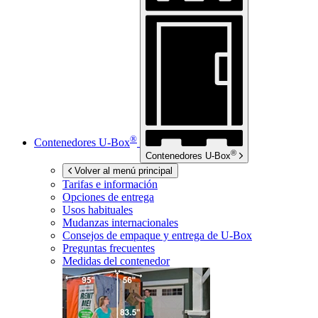
®
Contenedores
U-Box
®
Contenedores
U-Box
Volver al menú principal
Tarifas e información
Opciones de entrega
Usos habituales
Mudanzas internacionales
Consejos de empaque y entrega de
U-Box
Preguntas frecuentes
Medidas del contenedor