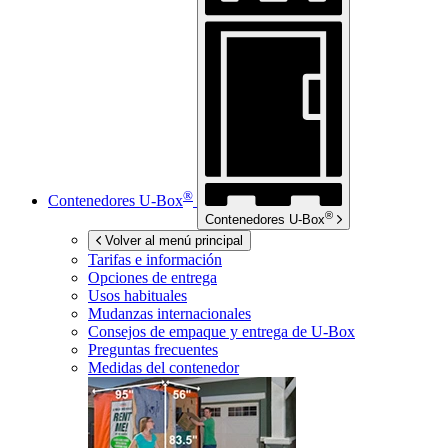
®
Contenedores
U-Box
®
Contenedores
U-Box
Volver al menú principal
Tarifas e información
Opciones de entrega
Usos habituales
Mudanzas internacionales
Consejos de empaque y entrega de
U-Box
Preguntas frecuentes
Medidas del contenedor