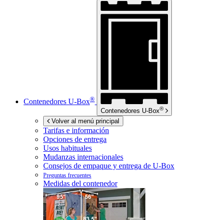
®
Contenedores
U-Box
®
Contenedores
U-Box
Volver al menú principal
Tarifas e información
Opciones de entrega
Usos habituales
Mudanzas internacionales
Consejos de empaque y entrega de
U-Box
Preguntas frecuentes
Medidas del contenedor