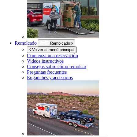
Remolcado
Remolcado
Volver al menú principal
Comienza una reservación
Videos instructivos
Consejos sobre cómo remolcar
Preguntas frecuentes
Enganches y accesorios