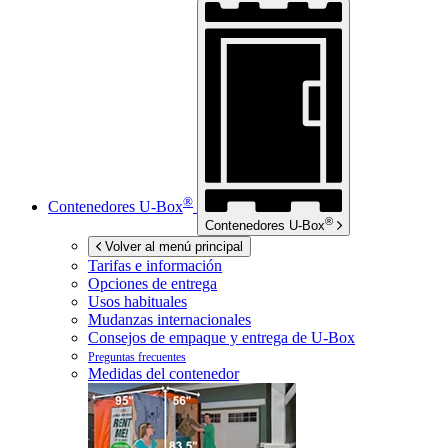
®
Contenedores
U-Box
®
Contenedores
U-Box
Volver al menú principal
Tarifas e información
Opciones de entrega
Usos habituales
Mudanzas internacionales
Consejos de empaque y entrega de
U-Box
Preguntas frecuentes
Medidas del contenedor