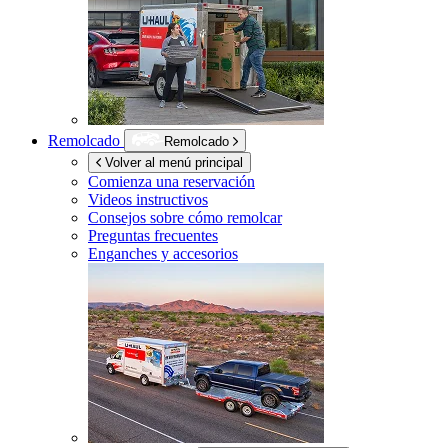
Remolcado
Remolcado
Volver al menú principal
Comienza una reservación
Videos instructivos
Consejos sobre cómo remolcar
Preguntas frecuentes
Enganches y accesorios