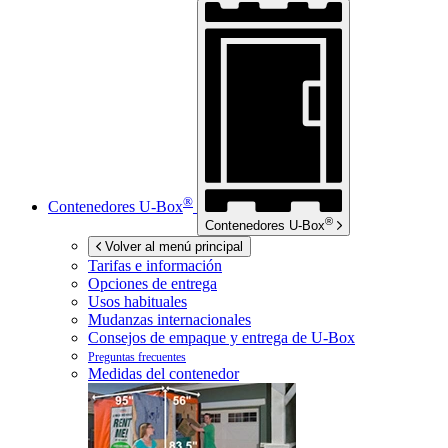
®
Contenedores
U-Box
®
Contenedores
U-Box
Volver al menú principal
Tarifas e información
Opciones de entrega
Usos habituales
Mudanzas internacionales
Consejos de empaque y entrega de
U-Box
Preguntas frecuentes
Medidas del contenedor