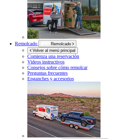
Remolcado
Remolcado
Volver al menú principal
Comienza una reservación
Videos instructivos
Consejos sobre cómo remolcar
Preguntas frecuentes
Enganches y accesorios