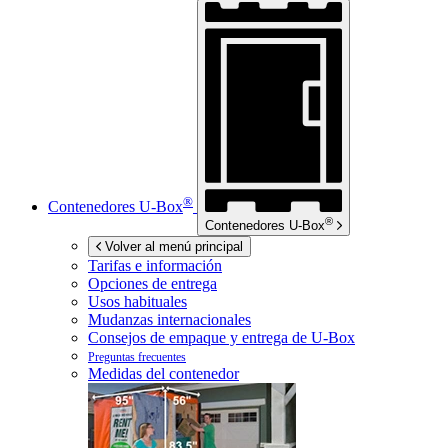
®
Contenedores
U-Box
®
Contenedores
U-Box
Volver al menú principal
Tarifas e información
Opciones de entrega
Usos habituales
Mudanzas internacionales
Consejos de empaque y entrega de
U-Box
Preguntas frecuentes
Medidas del contenedor