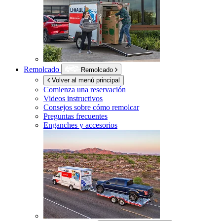
Remolcado
Remolcado
Volver al menú principal
Comienza una reservación
Videos instructivos
Consejos sobre cómo remolcar
Preguntas frecuentes
Enganches y accesorios