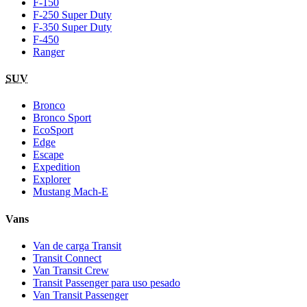
F-150
F-250 Super Duty
F-350 Super Duty
F-450
Ranger
SUV
Bronco
Bronco Sport
EcoSport
Edge
Escape
Expedition
Explorer
Mustang Mach-E
Vans
Van de carga Transit
Transit Connect
Van Transit Crew
Transit Passenger para uso pesado
Van Transit Passenger