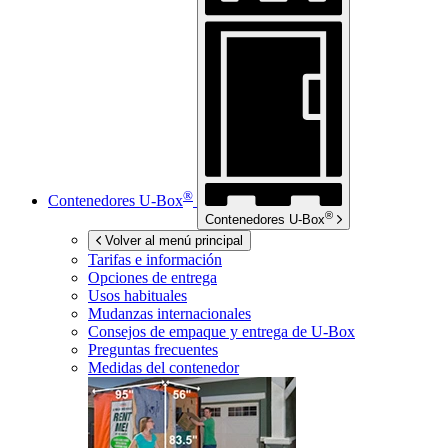
®
Contenedores
U-Box
®
Contenedores
U-Box
Volver al menú principal
Tarifas e información
Opciones de entrega
Usos habituales
Mudanzas internacionales
Consejos de empaque y entrega de
U-Box
Preguntas frecuentes
Medidas del contenedor