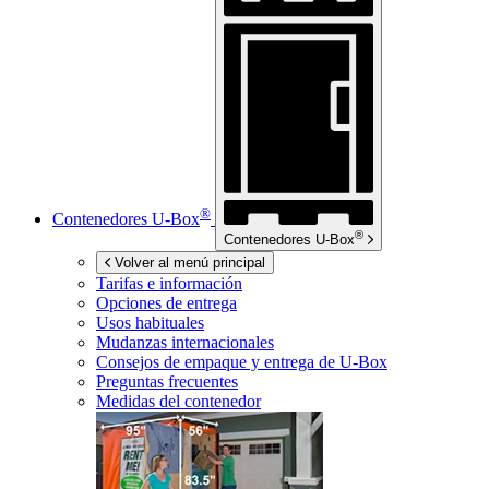
®
Contenedores
U-Box
®
Contenedores
U-Box
Volver al menú principal
Tarifas e información
Opciones de entrega
Usos habituales
Mudanzas internacionales
Consejos de empaque y entrega de
U-Box
Preguntas frecuentes
Medidas del contenedor