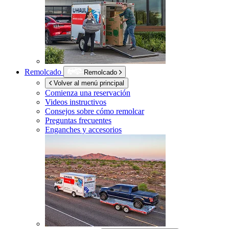
Remolcado
Remolcado
Volver al menú principal
Comienza una reservación
Videos instructivos
Consejos sobre cómo remolcar
Preguntas frecuentes
Enganches y accesorios