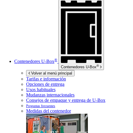
®
Contenedores
U-Box
®
Contenedores
U-Box
Volver al menú principal
Tarifas e información
Opciones de entrega
Usos habituales
Mudanzas internacionales
Consejos de empaque y entrega de
U-Box
Preguntas frecuentes
Medidas del contenedor