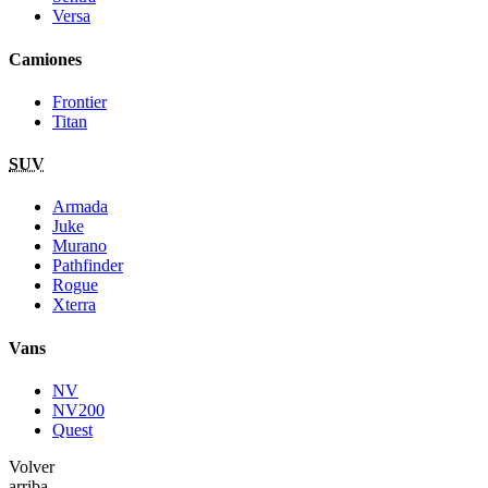
Versa
Camiones
Frontier
Titan
SUV
Armada
Juke
Murano
Pathfinder
Rogue
Xterra
Vans
NV
NV200
Quest
Volver
arriba