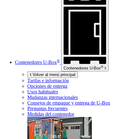
®
Contenedores
U-Box
®
Contenedores
U-Box
Volver al menú principal
Tarifas e información
Opciones de entrega
Usos habituales
Mudanzas internacionales
Consejos de empaque y entrega de
U-Box
Preguntas frecuentes
Medidas del contenedor