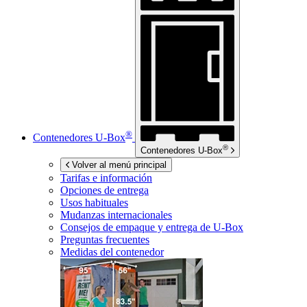
®
Contenedores
U-Box
®
Contenedores
U-Box
Volver al menú principal
Tarifas e información
Opciones de entrega
Usos habituales
Mudanzas internacionales
Consejos de empaque y entrega de
U-Box
Preguntas frecuentes
Medidas del contenedor