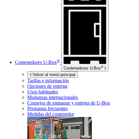
®
Contenedores
U-Box
®
Contenedores
U-Box
Volver al menú principal
Tarifas e información
Opciones de entrega
Usos habituales
Mudanzas internacionales
Consejos de empaque y entrega de
U-Box
Preguntas frecuentes
Medidas del contenedor