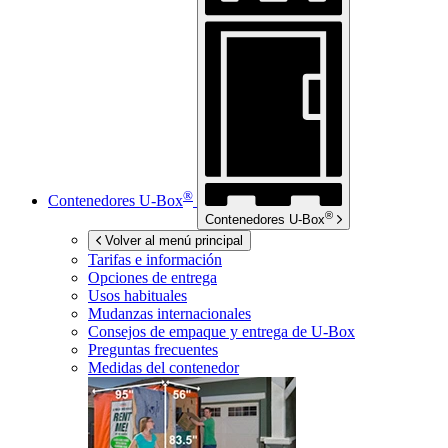
®
Contenedores
U-Box
®
Contenedores
U-Box
Volver al menú principal
Tarifas e información
Opciones de entrega
Usos habituales
Mudanzas internacionales
Consejos de empaque y entrega de
U-Box
Preguntas frecuentes
Medidas del contenedor