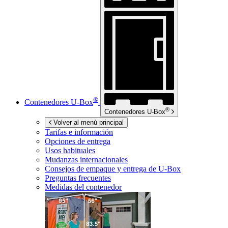
®
Contenedores
U-Box
®
Contenedores
U-Box
Volver al menú principal
Tarifas e información
Opciones de entrega
Usos habituales
Mudanzas internacionales
Consejos de empaque y entrega de
U-Box
Preguntas frecuentes
Medidas del contenedor