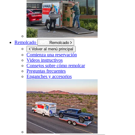
Remolcado
Remolcado
Volver al menú principal
Comienza una reservación
Videos instructivos
Consejos sobre cómo remolcar
Preguntas frecuentes
Enganches y accesorios