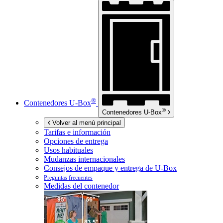
®
Contenedores
U-Box
®
Contenedores
U-Box
Volver al menú principal
Tarifas e información
Opciones de entrega
Usos habituales
Mudanzas internacionales
Consejos de empaque y entrega de
U-Box
Preguntas frecuentes
Medidas del contenedor