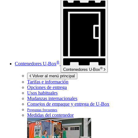
®
Contenedores
U-Box
®
Contenedores
U-Box
Volver al menú principal
Tarifas e información
Opciones de entrega
Usos habituales
Mudanzas internacionales
Consejos de empaque y entrega de
U-Box
Preguntas frecuentes
Medidas del contenedor