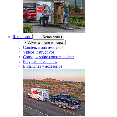
Remolcado
Remolcado
Volver al menú principal
Comienza una reservación
Videos instructivos
Consejos sobre cómo remolcar
Preguntas frecuentes
Enganches y accesorios