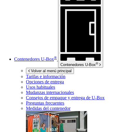
®
Contenedores
U-Box
®
Contenedores
U-Box
Volver al menú principal
Tarifas e información
Opciones de entrega
Usos habituales
Mudanzas internacionales
Consejos de empaque y entrega de
U-Box
Preguntas frecuentes
Medidas del contenedor