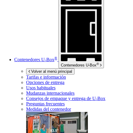
®
Contenedores
U-Box
®
Contenedores
U-Box
Volver al menú principal
Tarifas e información
Opciones de entrega
Usos habituales
Mudanzas internacionales
Consejos de empaque y entrega de
U-Box
Preguntas frecuentes
Medidas del contenedor