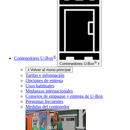
®
Contenedores
U-Box
®
Contenedores
U-Box
Volver al menú principal
Tarifas e información
Opciones de entrega
Usos habituales
Mudanzas internacionales
Consejos de empaque y entrega de
U-Box
Preguntas frecuentes
Medidas del contenedor