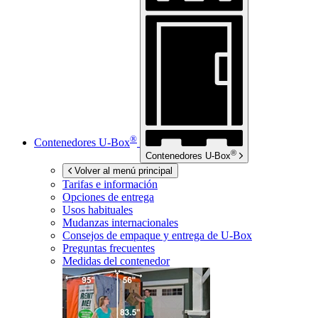
®
Contenedores
U-Box
®
Contenedores
U-Box
Volver al menú principal
Tarifas e información
Opciones de entrega
Usos habituales
Mudanzas internacionales
Consejos de empaque y entrega de
U-Box
Preguntas frecuentes
Medidas del contenedor