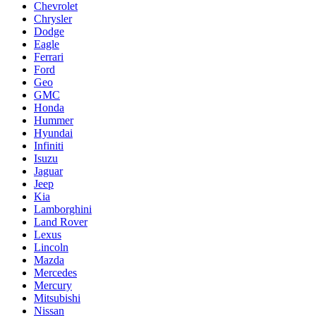
Chevrolet
Chrysler
Dodge
Eagle
Ferrari
Ford
Geo
GMC
Honda
Hummer
Hyundai
Infiniti
Isuzu
Jaguar
Jeep
Kia
Lamborghini
Land Rover
Lexus
Lincoln
Mazda
Mercedes
Mercury
Mitsubishi
Nissan