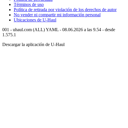
Términos de uso
Política de retirada por violación de los derechos de autor
No vender ni compartir mi información personal
Ubicaciones de
U-Haul
001 - uhaul.com (ALL) YAML - 08.06.2026 a las 9.54 - desde
1.575.1
Descargar la aplicación de
U-Haul