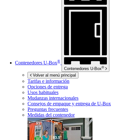
®
Contenedores
U-Box
®
Contenedores
U-Box
Volver al menú principal
Tarifas e información
Opciones de entrega
Usos habituales
Mudanzas internacionales
Consejos de empaque y entrega de
U-Box
Preguntas frecuentes
Medidas del contenedor