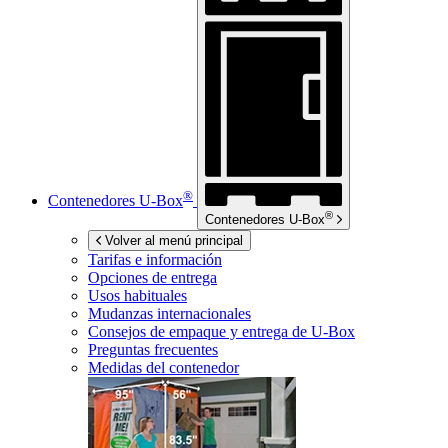
®
Contenedores
U-Box
®
Contenedores
U-Box
Volver al menú principal
Tarifas e información
Opciones de entrega
Usos habituales
Mudanzas internacionales
Consejos de empaque y entrega de
U-Box
Preguntas frecuentes
Medidas del contenedor