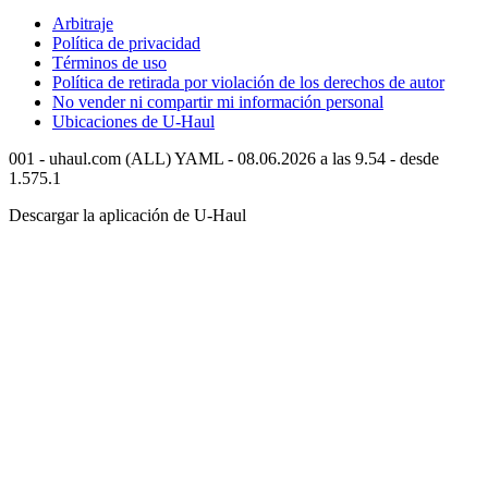
Arbitraje
Política de privacidad
Términos de uso
Política de retirada por violación de los derechos de autor
No vender ni compartir mi información personal
Ubicaciones de
U-Haul
001 - uhaul.com (ALL) YAML - 08.06.2026 a las 9.54 - desde
1.575.1
Descargar la aplicación de
U-Haul