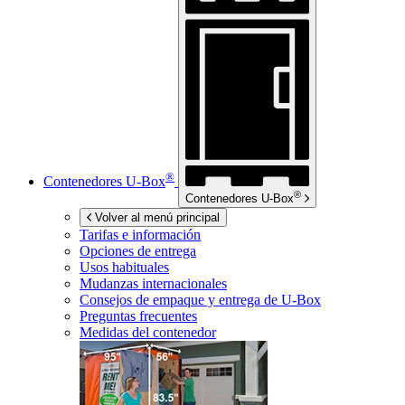
®
Contenedores
U-Box
®
Contenedores
U-Box
Volver al menú principal
Tarifas e información
Opciones de entrega
Usos habituales
Mudanzas internacionales
Consejos de empaque y entrega de
U-Box
Preguntas frecuentes
Medidas del contenedor