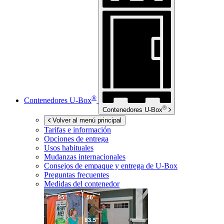
®
Contenedores
U-Box
®
Contenedores
U-Box
Volver al menú principal
Tarifas e información
Opciones de entrega
Usos habituales
Mudanzas internacionales
Consejos de empaque y entrega de
U-Box
Preguntas frecuentes
Medidas del contenedor