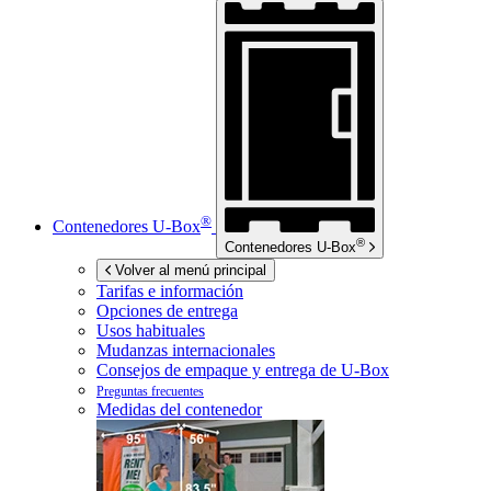
®
Contenedores
U-Box
®
Contenedores
U-Box
Volver al menú principal
Tarifas e información
Opciones de entrega
Usos habituales
Mudanzas internacionales
Consejos de empaque y entrega de
U-Box
Preguntas frecuentes
Medidas del contenedor