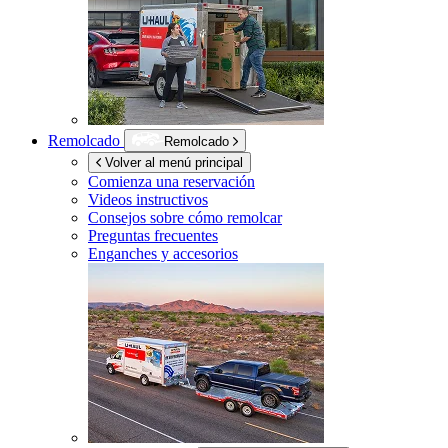
Remolcado
Remolcado
Volver al menú principal
Comienza una reservación
Videos instructivos
Consejos sobre cómo remolcar
Preguntas frecuentes
Enganches y accesorios