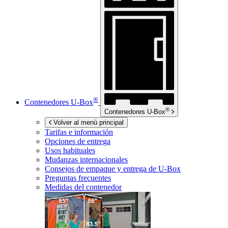
®
Contenedores
U-Box
®
Contenedores
U-Box
Volver al menú principal
Tarifas e información
Opciones de entrega
Usos habituales
Mudanzas internacionales
Consejos de empaque y entrega de
U-Box
Preguntas frecuentes
Medidas del contenedor