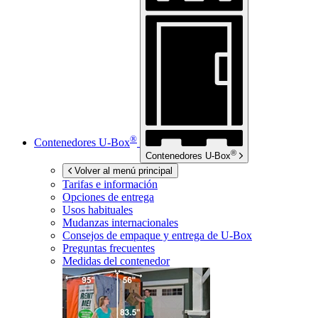
®
Contenedores
U-Box
®
Contenedores
U-Box
Volver al menú principal
Tarifas e información
Opciones de entrega
Usos habituales
Mudanzas internacionales
Consejos de empaque y entrega de
U-Box
Preguntas frecuentes
Medidas del contenedor