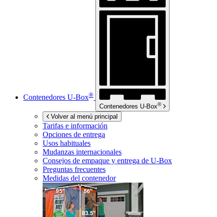
®
Contenedores
U-Box
®
Contenedores
U-Box
Volver al menú principal
Tarifas e información
Opciones de entrega
Usos habituales
Mudanzas internacionales
Consejos de empaque y entrega de
U-Box
Preguntas frecuentes
Medidas del contenedor