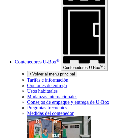
®
Contenedores
U-Box
®
Contenedores
U-Box
Volver al menú principal
Tarifas e información
Opciones de entrega
Usos habituales
Mudanzas internacionales
Consejos de empaque y entrega de
U-Box
Preguntas frecuentes
Medidas del contenedor