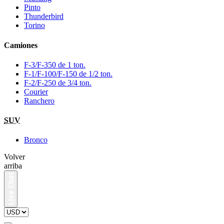
Pinto
Thunderbird
Torino
Camiones
F-3/F-350 de 1 ton.
F-1/F-100/F-150 de 1/2 ton.
F-2/F-250 de 3/4 ton.
Courier
Ranchero
SUV
Bronco
Volver
arriba