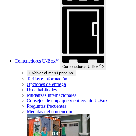
®
Contenedores
U-Box
®
Contenedores
U-Box
Volver al menú principal
Tarifas e información
Opciones de entrega
Usos habituales
Mudanzas internacionales
Consejos de empaque y entrega de
U-Box
Preguntas frecuentes
Medidas del contenedor