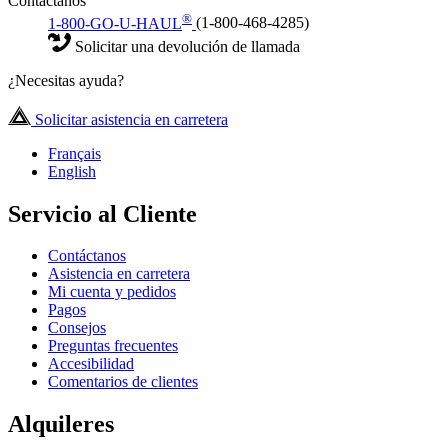
Contáctanos
®
1-800-GO-U-HAUL
(1-800-468-4285)
Solicitar una devolución de llamada
¿Necesitas ayuda?
Solicitar asistencia en carretera
Français
English
Servicio al Cliente
Contáctanos
Asistencia en carretera
Mi cuenta y pedidos
Pagos
Consejos
Preguntas frecuentes
Accesibilidad
Comentarios de clientes
Alquileres